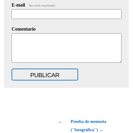
E-mail
No será mostrado.
Comentario
←
Prueba de memoria
(''fotográfica'') →