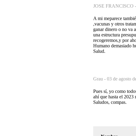
JOSE FRANCISCO 
A mi meparece también
,vacunas y otros trat
ganar dinero o no va 
una estructura presup
recogeremos,y por aho
Humano demasiado h
Salud.
Grau -
03 de agosto d
Pues sí, yo como todo
ahí que hasta el 2023
Saludos, compas.