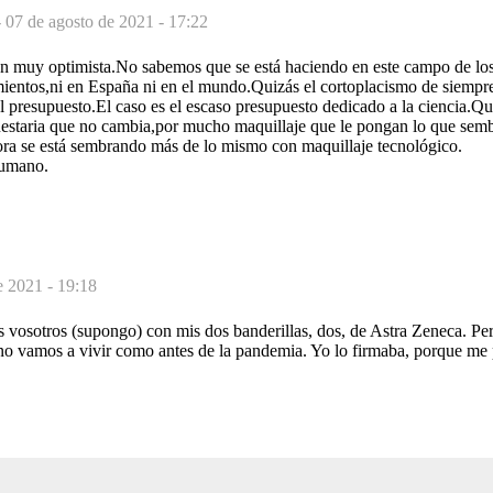
-
07 de agosto de 2021 - 17:22
 muy optimista.No sabemos que se está haciendo en este campo de los
amientos,ni en España ni en el mundo.Quizás el cortoplacismo de siemp
al presupuesto.El caso es el escaso presupuesto dedicado a la ciencia.
uestaria que no cambia,por mucho maquillaje que le pongan lo que sem
ra se está sembrando más de lo mismo con maquillaje tecnológico.
umano.
e 2021 - 19:18
s vosotros (supongo) con mis dos banderillas, dos, de Astra Zeneca. Pe
 no vamos a vivir como antes de la pandemia. Yo lo firmaba, porque me