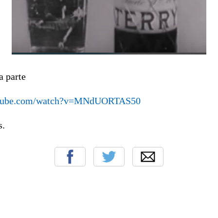
a parte
utube.com/watch?v=MNdUORTAS50
s.