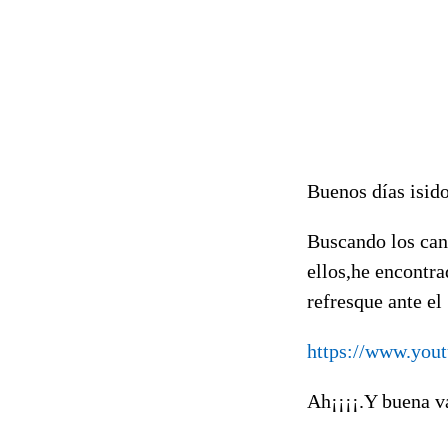
Buenos días isido
Buscando los can
ellos,he encontr
refresque ante el
https://www.you
Ah¡¡¡¡.Y buena v