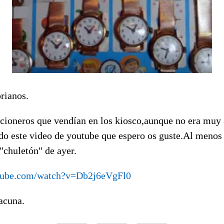
rianos.
cioneros que vendían en los kiosco,aunque no era muy 
ado este video de youtube que espero os guste.Al menos
 "chuletón" de ayer.
tube.com/watch?v=Db2j6eVgFl0
acuna.