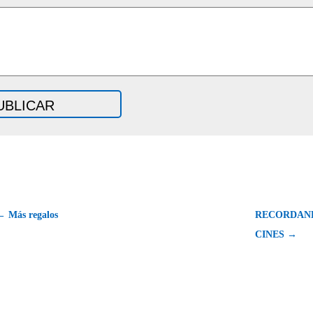
← Más regalos
RECORDAN
CINES →