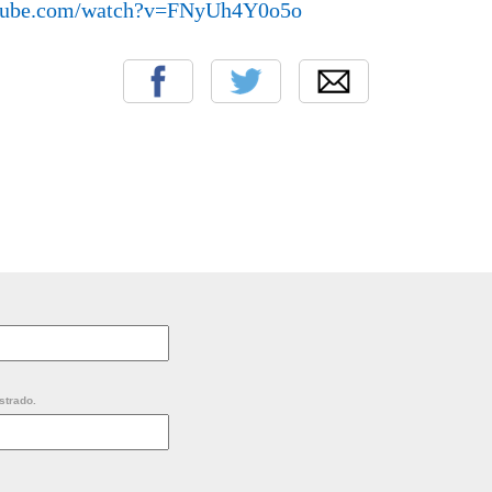
utube.com/watch?v=FNyUh4Y0o5o
strado.