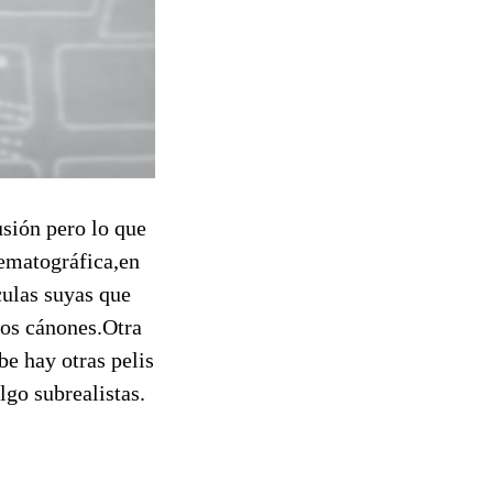
usión pero lo que
ematográfica,en
culas suyas que
los cánones.Otra
be hay otras pelis
lgo subrealistas.