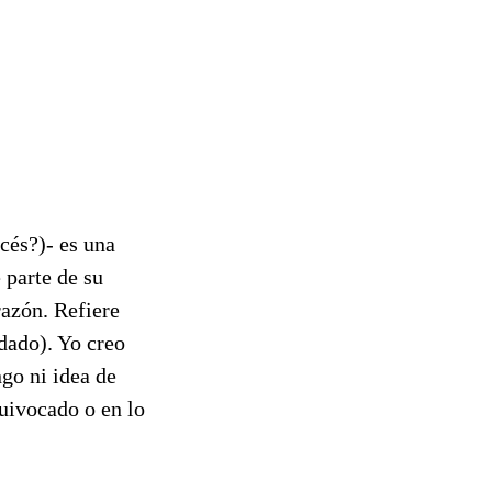
cés?)- es una
 parte de su
razón. Refiere
 dado). Yo creo
ngo ni idea de
uivocado o en lo