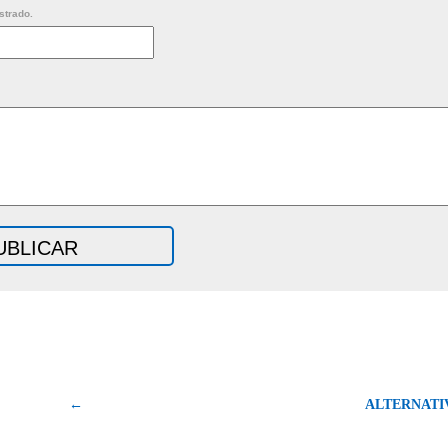
strado.
←
ALTERNATI