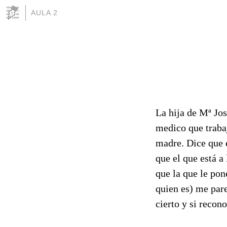
AULA 2
La hija de Mª Jos
medico que trabaj
madre. Dice que e
que el que está a
que la que le pon
quien es) me pare
cierto y si recon