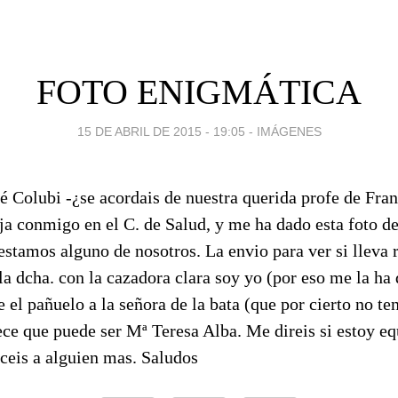
FOTO ENIGMÁTICA
15 DE ABRIL DE 2015 - 19:05
-
IMÁGENES
é Colubi -¿se acordais de nuestra querida profe de Fran
a conmigo en el C. de Salud, y me ha dado esta foto de
stamos alguno de nosotros. La envio para ver si lleva 
 la dcha. con la cazadora clara soy yo (por eso me la ha
e el pañuelo a la señora de la bata (que por cierto no te
ce que puede ser Mª Teresa Alba. Me direis si estoy eq
oceis a alguien mas. Saludos