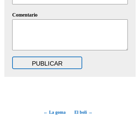
Comentario
← La goma
El boli →