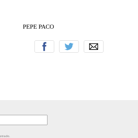
 PACO
strado.