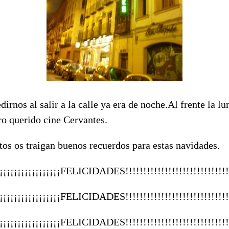
irnos al salir a la calle ya era de noche.Al frente la lu
ro querido cine Cervantes.
tos os traigan buenos recuerdos para estas navidades.
¡¡¡¡¡¡¡¡¡¡¡¡¡¡¡¡¡¡¡FELICIDADES!!!!!!!!!!!!!!!!!!!!!!!!!!!!!!
¡¡¡¡¡¡¡¡¡¡¡¡¡¡¡¡¡¡¡FELICIDADES!!!!!!!!!!!!!!!!!!!!!!!!!!!!!!
¡¡¡¡¡¡¡¡¡¡¡¡¡¡¡¡¡¡¡FELICIDADES!!!!!!!!!!!!!!!!!!!!!!!!!!!!!!