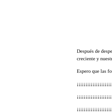
Después de desped
creciente y nuest
Espero que las fo
¡¡¡¡¡¡¡¡¡¡¡¡¡¡¡¡¡¡
¡¡¡¡¡¡¡¡¡¡¡¡¡¡¡¡¡¡
¡¡¡¡¡¡¡¡¡¡¡¡¡¡¡¡¡¡