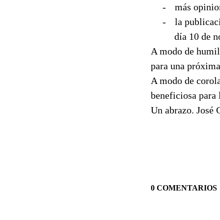
-
más opinion
-
la publicac
día 10 de 
A modo de humild
para una próxima
A modo de corolar
beneficiosa para 
Un abrazo. José 
0 COMENTARIOS