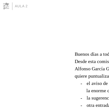
AULA 2
Buenos días a to
Desde esta comis
Alfonso García G
quiere puntualiza
-
el aviso de
la enorme c
-
la sugerenc
-
otra entrad