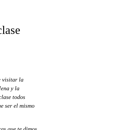
clase
isitar la
ena y la
clase todos
ue ser el mismo
ras que te dimos