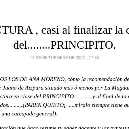
URA , casi al finalizar la 
del........PRINCIPITO.
17 DE SEPTIEMBRE DE 2007 - 17:55
S LOS DE ANA MORENO, cómo la recomendación de v
de Juana de Aizpuru situado más ó menos por La Magdal
a en clase del PRINCIPITO.............y al final de la 
os..........¡PAREN QUIETO¡ .....miraló siempre tiene q
e una carcajada general).
ntación que hago resume tu saber docente y las travesu