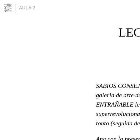
AULA 2
LECT
SABIOS CONSEJO
galeria de arte 
ENTRAÑABLE lectur
superrevolucionad
tonto (seguida d
Ana con la prese