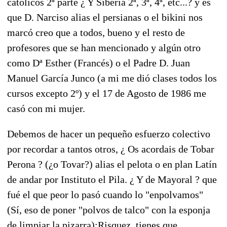
católicos 2ª parte ¿ Y Siberia 2ª, 3ª, 4ª, etc...? y es
que D. Narciso alias el persianas o el bikini nos
marcó creo que a todos, bueno y el resto de
profesores que se han mencionado y algún otro
como Dª Esther (Francés) o el Padre D. Juan
Manuel García Junco (a mi me dió clases todos los
cursos excepto 2º) y el 17 de Agosto de 1986 me
casó con mi mujer.
Debemos de hacer un pequeño esfuerzo colectivo
por recordar a tantos otros, ¿ Os acordais de Tobar
Perona ? (¿o Tovar?) alias el pelota o en plan Latín
de andar por Instituto el Pila. ¿ Y de Mayoral ? que
fué el que peor lo pasó cuando lo "enpolvamos"
(Sí, eso de poner "polvos de talco" con la esponja
de limpiar la pizarra);Risquez, tienes que