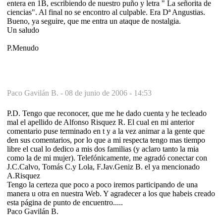
entera en 1B, escribiendo de nuestro puño y letra " La señorita de
ciencias". Al final no se encontro al culpable. Era Dª Angustias.
Bueno, ya seguire, que me entra un ataque de nostalgia.
Un saludo
P.Menudo
Paco Gavilán B. -
08 de junio de 2006 - 14:53
P.D. Tengo que reconocer, que me he dado cuenta y he tecleado
mal el apellido de Alfonso Risquez R. El cual en mi anterior
comentario puse terminado en t y a la vez animar a la gente que
den sus comentarios, por lo que a mi respecta tengo mas tiempo
libre el cual lo dedico a mis dos familias (y aclaro tanto la mia
como la de mi mujer). Telefónicamente, me agradó conectar con
J.C.Calvo, Tomás C.y Lola, F.Jav.Geniz B. el ya mencionado
A.Risquez
Tengo la certeza que poco a poco iremos participando de una
manera u otra en nuestra Web. Y agradecer a los que habeis creado
esta página de punto de encuentro.....
Paco Gavilán B.