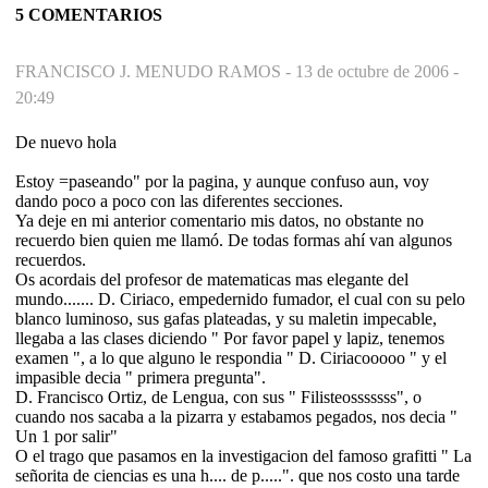
5 COMENTARIOS
FRANCISCO J. MENUDO RAMOS -
13 de octubre de 2006 -
20:49
De nuevo hola
Estoy =paseando" por la pagina, y aunque confuso aun, voy
dando poco a poco con las diferentes secciones.
Ya deje en mi anterior comentario mis datos, no obstante no
recuerdo bien quien me llamó. De todas formas ahí van algunos
recuerdos.
Os acordais del profesor de matematicas mas elegante del
mundo....... D. Ciriaco, empedernido fumador, el cual con su pelo
blanco luminoso, sus gafas plateadas, y su maletin impecable,
llegaba a las clases diciendo " Por favor papel y lapiz, tenemos
examen ", a lo que alguno le respondia " D. Ciriacooooo " y el
impasible decia " primera pregunta".
D. Francisco Ortiz, de Lengua, con sus " Filisteosssssss", o
cuando nos sacaba a la pizarra y estabamos pegados, nos decia "
Un 1 por salir"
O el trago que pasamos en la investigacion del famoso grafitti " La
señorita de ciencias es una h.... de p.....". que nos costo una tarde