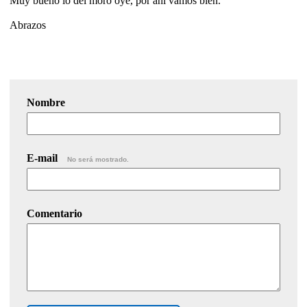
Muy bueno lo del moro oye, por ahí vamos bién.
Abrazos
Nombre
E-mail
No será mostrado.
Comentario