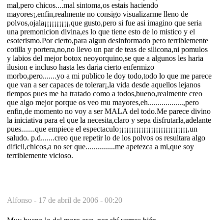
mal,pero chicos....mal sintoma,os estais haciendo
mayores¡,enfin,realmente no consigo visualizarme lleno de
polvos,ojala¡¡¡¡¡¡¡¡¡¡,que gusto,pero si fue asi imagino que seria
una premonicion divina,es lo que tiene esto de lo mistico y el
esoterismo.Por cierto,para algun desinformado pero terriblemente
cotilla y portera,no,no llevo un par de teas de silicona,ni pomulos
y labios del mejor botox neoyorquino,se que a algunos les haria
ilusion e incluso hasta les daria cierto enfermizo
morbo,pero.......yo a mi publico le doy todo,todo lo que me parece
que van a ser capaces de tolerar¡,la vida desde aquellos lejanos
tiempos pues me ha tratado como a todos,bueno,realmente creo
que algo mejor porque os veo mu mayores,eh..................,pero
enfin,de momento no voy a ser MALA del todo.Me parece divino
la iniciativa para el que la necesita,claro y sepa disfrutarla,adelante
pues.......que empiece el espectaculo¡¡¡¡¡¡¡¡¡¡¡¡¡¡¡¡¡¡¡¡¡¡¡¡¡¡¡¡,un
saludo. p.d.......creo que repetir lo de los polvos os resultara algo
dificil,chicos,a no ser que...............me apetezca a mi,que soy
terriblemente vicioso.
Alfonso -
17 de abril de 2006 - 00:20