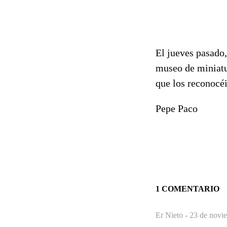
El jueves pasado,
museo de miniatu
que los reconocéi
Pepe Paco
1 COMENTARIO
Er Nieto -
23 de novi