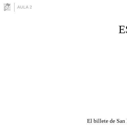
AULA 2
E
El billete de San 