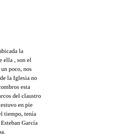
ubicada la
ella , son el
s un poco, nos
de la Iglesia no
scombros esta
rcos del claustro
 estuvo en pie
l tiempo, tenía
o Esteban García
oa.