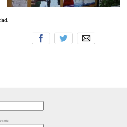
dad.
strado.