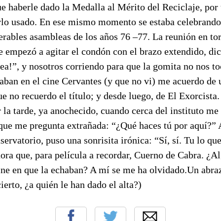
e haberle dado la Medalla al Mérito del Reciclaje, por 
lo usado. En ese mismo momento se estaba celebrando e
erables asambleas de los años 76 –77. La reunión en to
e empezó a agitar el condón con el brazo extendido, di
lea!”, y nosotros corriendo para que la gomita no nos 
haban en el cine Cervantes (y que no vi) me acuerdo de
e no recuerdo el título; y desde luego, de El Exorcista.
 la tarde, ya anochecido, cuando cerca del instituto me
que me pregunta extrañada: “¿Qué haces tú por aquí?” 
servatorio, puso una sonrisita irónica: “Sí, sí. Tu lo que
ora que, para película a recordar, Cuerno de Cabra. ¿A
ine en que la echaban? A mí se me ha olvidado.Un abra
ierto, ¿a quién le han dado el alta?)