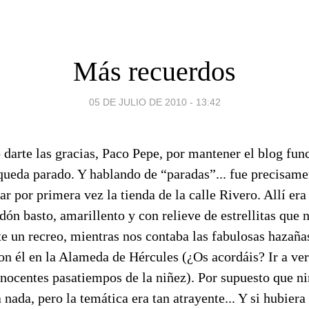
Más recuerdos
05 DE JULIO DE 2010 - 13:42
 darte las gracias, Paco Pepe, por mantener el blog fun
e queda parado. Y hablando de “paradas”... fue precisame
r por primera vez la tienda de la calle Rivero. Allí er
n basto, amarillento y con relieve de estrellitas que 
e un recreo, mientras nos contaba las fabulosas hazaña
on él en la Alameda de Hércules (¿Os acordáis? Ir a ver
inocentes pasatiempos de la niñez). Por supuesto que n
 nada, pero la temática era tan atrayente... Y si hubiera