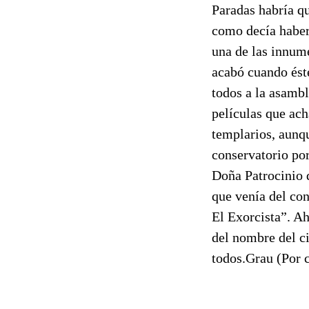
Paradas habría qu
como decía haber
una de las innum
acabó cuando ést
todos a la asamb
películas que ac
templarios, aunqu
conservatorio por
Doña Patrocinio 
que venía del con
El Exorcista”. Ah
del nombre del c
todos.Grau (Por c