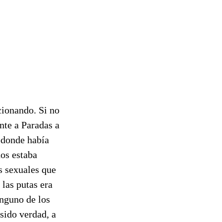
cionando. Si no
nte a Paradas a
a donde había
nos estaba
s sexuales que
 las putas era
inguno de los
 sido verdad, a