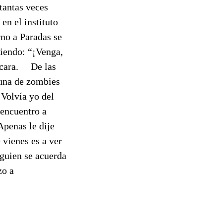
tantas veces
n el instituto
rno a Paradas se
ciendo: “¡Venga,
tocara. De las
 una de zombies
 Volvía yo del
 encuentro a
Apenas le dije
 vienes es a ver
lguien se acuerda
zo a