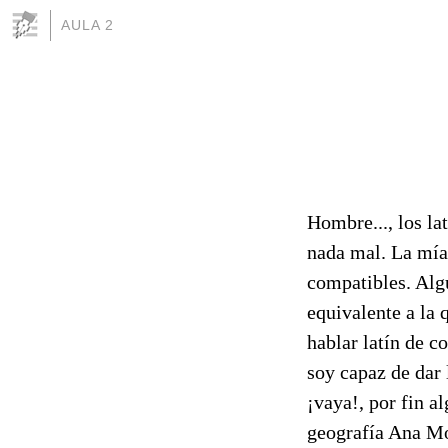
AULA 2
Hombre..., los la
nada mal. La mía
compatibles. Alg
equivalente a la 
hablar latín de co
soy capaz de dar 
¡vaya!, por fin a
geografía Ana Mo