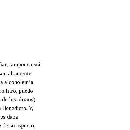
ñar, tampoco está
 son altamente
na alcoholemia
do litro, puedo
 de los alivios)
a Benedicto. Y,
nos daba
 de su aspecto,