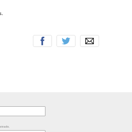
s.
strado.