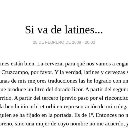
Si va de latines...
25 DE FEBRERO DE 2009 - 20:02
tines están bien. La cerveza, para qué nos vamos a enga
 Cruzcampo, por favor. Y la verdad, latines y cervezas
unas de mis mejores traducciones las he logrado con u
que produce un litro del dorado licor. A partir del segun
rrido. A partir del tercero (previo paso por el rinconcito
la bendición urbi et orbi en representación de mi coleg
lguien se ha fijado en la portada. Es de 1º. Entonces no 
reno, sino una mujer de cuyo nombre no me acuerdo, y