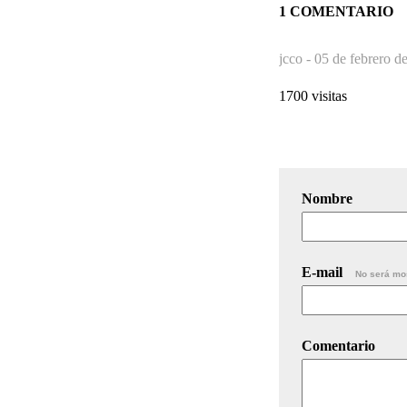
1 COMENTARIO
jcco -
05 de febrero d
1700 visitas
Nombre
E-mail
No será mo
Comentario