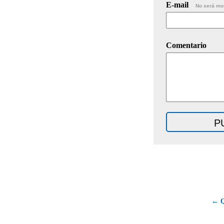
E-mail
No será mo
Comentario
← Q