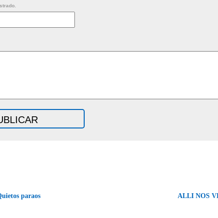
strado.
uietos paraos
ALLI NOS 