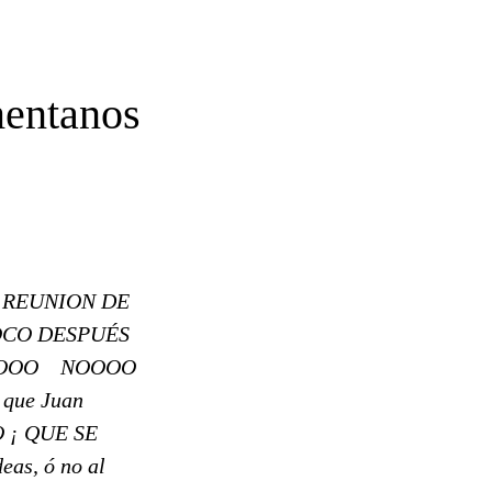
entanos
A REUNION DE
OCO DESPUÉS
SCAOOO NOOOO
 que Juan
TIO ¡ QUE SE
s, ó no al