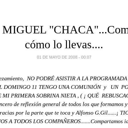
 MIGUEL "CHACA"...Com
cómo lo llevas....
01 DE MAYO DE 2008 - 00:07
cabezamiento, NO PODRÉ ASISTIR A LA PROGRAMAD
 EL DOMINGO 11 TENGO UNA COMUNIÓN y UN P
E MI PRIMERA SOBRINA NIETA , ( ¡ QUÉ REBU
cero de reflexión general de todos los que formamos y
racias por la parte que te toca y Alfonso G.Gil......¡ 
 A TODOS LOS COMPAÑEROS.......Compartamos idea