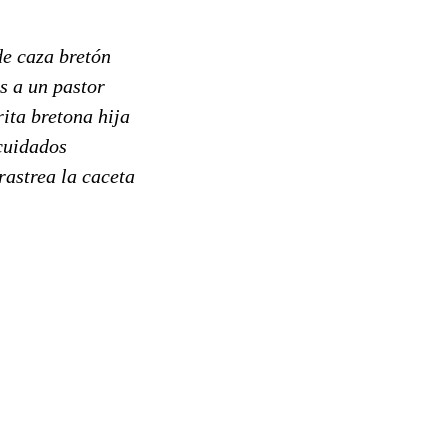
de caza bretón
s a un pastor
ita bretona hija
cuidados
 rastrea la caceta