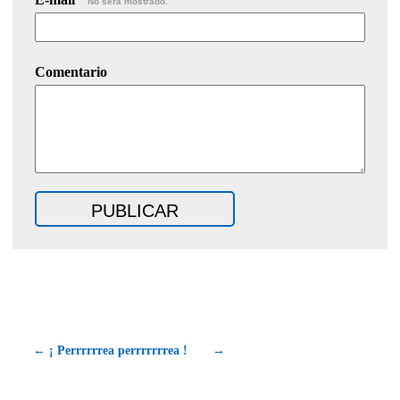
No será mostrado.
Comentario
← ¡ Perrrrrrea perrrrrrrea !
→