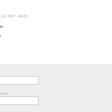
o de 2007 - 04:05
ro
o
strado.