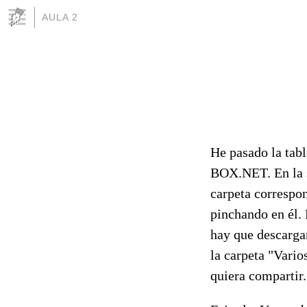
AULA 2
He pasado la tabl
BOX.NET. En la s
carpeta correspon
pinchando en él. 
hay que descargar
la carpeta "Vario
quiera compartir.